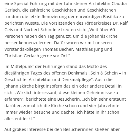
Benefizkonzert 2019: M
eine Spezial-Führung mit der Lahnsteiner Architektin Claudia
Gerlach, die zahlreiche Geschichten und Geschichtchen
Johannesplakette
rundum die letzte Renovierung der ehrwürdigen Basilika zu
berichten wusste. Die Vorsitzenden des Förderkreises Dr. Ralf
Feierstunde
Geis und Norbert Schindele freuten sich: „Weit über 60
Unterstützung Volksba
Personen haben den Tag genutzt, um die Johanniskirche
besser kennenzulernen. Dafür waren wir mit unseren
Unterstützung Naspa St
Vorstandskollegen Thomas Becher, Matthias Jung und
Christian Gerlach gerne vor Ort.“
Im Mittelpunkt der Führungen stand das Motto des
diesjährigen Tages des offenen Denkmals „Sein & Schein – in
Geschichte, Architektur und Denkmalpflege“. Auch die
Johanniskirche birgt insofern das ein oder andere Detail in
sich. „Wirklich interessant, diese kleinen Geheimnisse zu
erfahren“, berichtete eine Besucherin. „Ich bin sehr erstaunt
darüber, zumal ich die Kirche schon rund vier Jahrzehnte
immer wieder besuche und dachte, ich hätte in ihr schon
alles entdeckt.“
Auf großes Interesse bei den Besucherinnen stießen aber