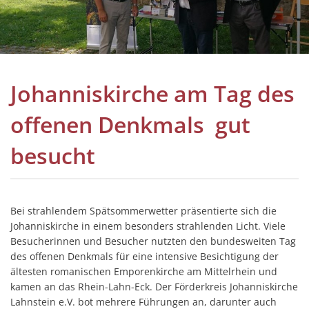
Benefizkonzert 2024
Tag des offenen Denkma
Johannisfest 2023
Johanniskirche am Tag des
Benefizkonzert 2023
offenen Denkmals gut
Tag des offenen Denkma
besucht
Johannisfest 2022
Pilgerstempel
Tag des offene Denkmal
Bei strahlendem Spätsommerwetter präsentierte sich die
Johanniskirche in einem besonders strahlenden Licht. Viele
Tag des offenen Denkma
Besucherinnen und Besucher nutzten den bundesweiten Tag
des offenen Denkmals für eine intensive Besichtigung der
Jahresfahrt 2019
ältesten romanischen Emporenkirche am Mittelrhein und
Johannisfest 2019
kamen an das Rhein-Lahn-Eck. Der Förderkreis Johanniskirche
Lahnstein e.V. bot mehrere Führungen an, darunter auch