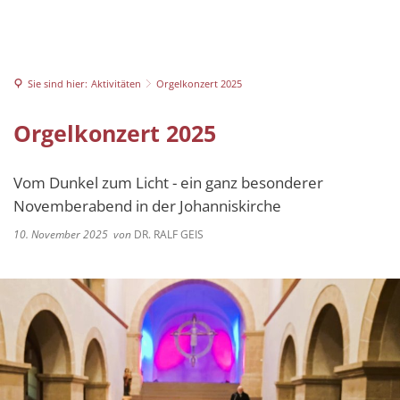
Johannesplakette 2026
Johanniskirche
Johannesfest 2026
Vorstand
Benefizkonzert 2026
Service
Satzung
Baugeschichte
Sie sind hier:
Aktivitäten
Orgelkonzert 2025
Orgelkonzert 2025
Bildergalerien
Die Orgel
Jubiläumsuhr Johannisk
Orgelkonzert 2025
Sandmalkunst GENESIS
Führungen
Benefizkonzert 2025
Vom Dunkel zum Licht - ein ganz besonderer
Mitglied werden
Novemberabend in der Johanniskirche
Buchvorstellung mit Dr
10. November 2025
von
DR. RALF GEIS
Orgelkonzert 2024
Weihnachtskrippe in de
Tag des offenen Denkma
Johannesplakette 2024
Johannesfest 2024