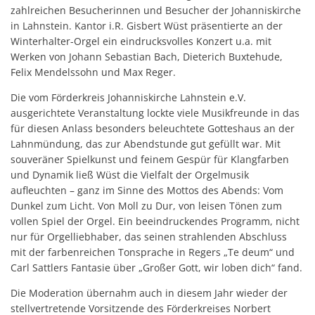
Benefizkonzert 2019: M
zahlreichen Besucherinnen und Besucher der Johanniskirche
in Lahnstein. Kantor i.R. Gisbert Wüst präsentierte an der
Johannesplakette
Winterhalter-Orgel ein eindrucksvolles Konzert u.a. mit
Feierstunde
Werken von Johann Sebastian Bach, Dieterich Buxtehude,
Felix Mendelssohn und Max Reger.
Unterstützung Volksba
Die vom Förderkreis Johanniskirche Lahnstein e.V.
Unterstützung Naspa St
ausgerichtete Veranstaltung lockte viele Musikfreunde in das
für diesen Anlass besonders beleuchtete Gotteshaus an der
Lahnmündung, das zur Abendstunde gut gefüllt war. Mit
souveräner Spielkunst und feinem Gespür für Klangfarben
und Dynamik ließ Wüst die Vielfalt der Orgelmusik
aufleuchten – ganz im Sinne des Mottos des Abends: Vom
Dunkel zum Licht. Von Moll zu Dur, von leisen Tönen zum
vollen Spiel der Orgel. Ein beeindruckendes Programm, nicht
nur für Orgelliebhaber, das seinen strahlenden Abschluss
mit der farbenreichen Tonsprache in Regers „Te deum“ und
Carl Sattlers Fantasie über „Großer Gott, wir loben dich“ fand.
Die Moderation übernahm auch in diesem Jahr wieder der
stellvertretende Vorsitzende des Förderkreises Norbert