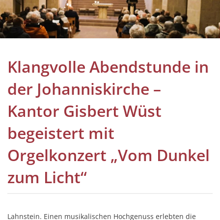
Benefizkonzert 2024
Tag des offenen Denkma
Johannisfest 2023
Klangvolle Abendstunde in
Benefizkonzert 2023
der Johanniskirche –
Tag des offenen Denkma
Kantor Gisbert Wüst
Johannisfest 2022
Pilgerstempel
begeistert mit
Tag des offene Denkmal
Orgelkonzert „Vom Dunkel
Tag des offenen Denkma
zum Licht“
Jahresfahrt 2019
Johannisfest 2019
Lahnstein. Einen musikalischen Hochgenuss erlebten die